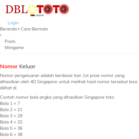
Login
Beranda
Cara Bermain
Pools
Minigame
Nomor
Keluar
Nomor pengeluaran adalah berdasar kan 1st prize nomor yang
dihasilkan oleh 4D Singapore untuk melihat hasil nomor tersebut bisa
dilihat di
www.dbstoto.com
.
Contoh nomor bola angka yang dihasilkan Singapore toto:
Bola 1 = 7
Bola 2 = 21
Bola 3 = 29
Bola 4 = 32
Bola 5 = 36
Bola 6 = 38