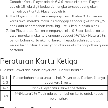
Contoh : Kartu Player adalah 6 & 9, maka nilai total Player
adalah 15, lalu digit kedua dari angka tersebut yang akan
menjadi point untuk Player adalah 5.
Jika Player atau Banker mempunyai nilai 8 atau 9 dari kedua
kartu awal mereka, maka itu dianggap sebagai ï¿½Naturalï¿½,
tidak ada penambahan kartu lagi untuk kedua belah pihak.
Jika Player atau Banker mempunyai nilai 0-3 dari kedua kartu
awal mereka, maka itu dianggap sebagai ï¿½Tidak Naturalï¿½,
penambahan kartu akan di berikan kepada salah satu atau
kedua belah pihak. Player yang akan selalu mendapatkan giliran
pertama.
Peraturan Kartu Ketiga
Dua kartu awal dari pihak Player atau Banker bernilai:
0-1-
Penambahan kartu untuk pihak Player atau Banker. (Hanya
2-3
sebanyak 1 kartu).
4-7
Pihak Player atau Banker bertahan.
ï¿½Naturalï¿½ Tidak ada penambahan kartu untuk kedua
8-9
belah pihak.