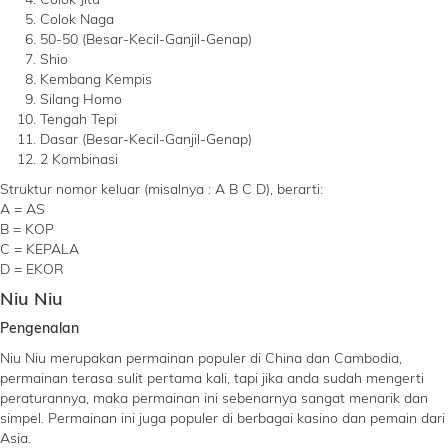
Colok Naga
50-50 (Besar-Kecil-Ganjil-Genap)
Shio
Kembang Kempis
Silang Homo
Tengah Tepi
Dasar (Besar-Kecil-Ganjil-Genap)
2 Kombinasi
Struktur nomor keluar (misalnya : A B C D), berarti:
A = AS
B = KOP
C = KEPALA
D = EKOR
Niu Niu
Pengenalan
Niu Niu merupakan permainan populer di China dan Cambodia,
permainan terasa sulit pertama kali, tapi jika anda sudah mengerti
peraturannya, maka permainan ini sebenarnya sangat menarik dan
simpel. Permainan ini juga populer di berbagai kasino dan pemain dari
Asia.