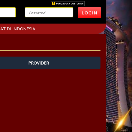
LOGIN
DI INDONESIA
PROVIDER