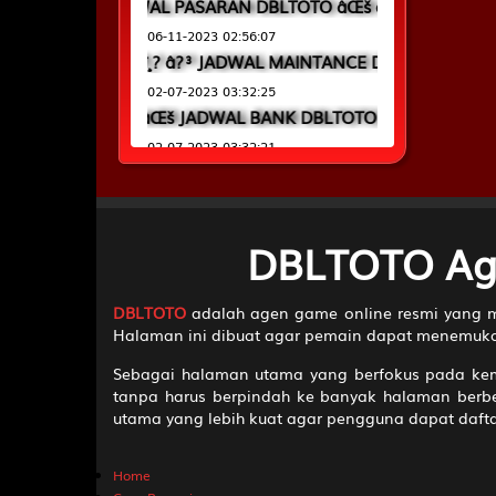
â—£ âŒš JADWAL PASARAN DBLTOTO âŒš â—¥
06-11-2023 02:56:07
â†ªï¸? â?³ JADWAL MAINTANCE DBLTOTO â?
02-07-2023 03:32:25
â—£ âŒš JADWAL BANK DBLTOTO âŒš â—¥
02-07-2023 03:32:21
DBLTOTO Age
DBLTOTO
adalah agen game online resmi yang m
Halaman ini dibuat agar pemain dapat menemukan
Sebagai halaman utama yang berfokus pada ke
tanpa harus berpindah ke banyak halaman berbe
utama yang lebih kuat agar pengguna dapat daftar
Home