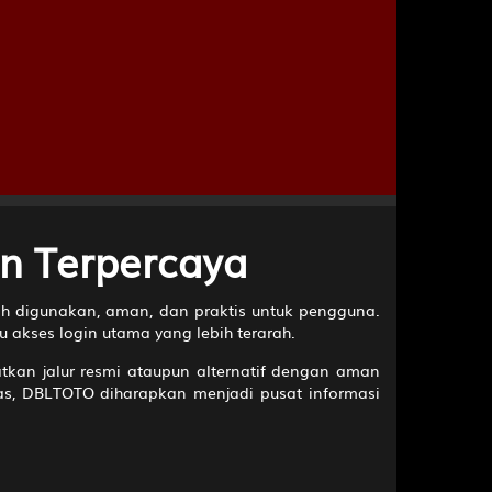
n Terpercaya
h digunakan, aman, dan praktis untuk pengguna.
u akses login utama yang lebih terarah.
an jalur resmi ataupun alternatif dengan aman
as, DBLTOTO diharapkan menjadi pusat informasi